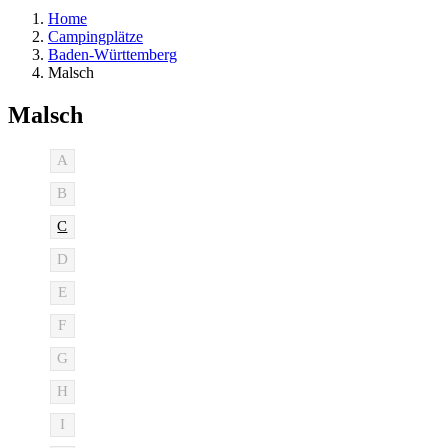
Home
Campingplätze
Baden-Württemberg
Malsch
Malsch
A
B
C
D
E
F
G
H
I