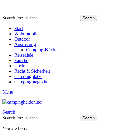
Search for:
Search
Start
Wohnmobile
Outdoor
Ausrüstung
Camping-Küche
Reiseziele
Familie
Hacks
Recht & Sicherheit
Campingplätze
Campingmagazin
Menu
Search
Search for:
Search
You are here: