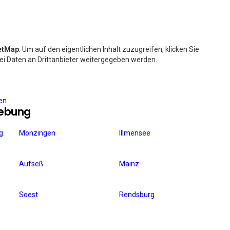
etMap
. Um auf den eigentlichen Inhalt zuzugreifen, klicken Sie
bei Daten an Drittanbieter weitergegeben werden.
ren
gebung
g
Monzingen
Illmensee
Aufseß
Mainz
Soest
Rendsburg