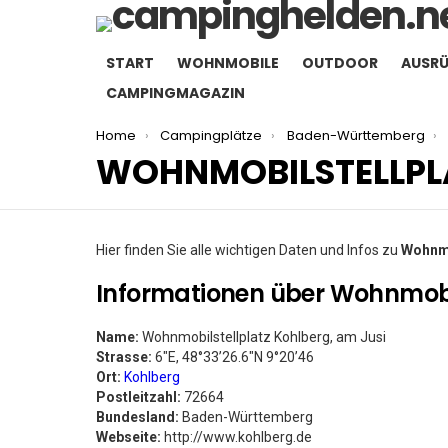
START
WOHNMOBILE
OUTDOOR
AUSR
CAMPINGMAGAZIN
You are here:
Home
Campingplätze
Baden-Württemberg
WOHNMOBILSTELLPLA
Hier finden Sie alle wichtigen Daten und Infos zu
Wohnmo
Informationen über Wohnmobil
Name:
Wohnmobilstellplatz Kohlberg, am Jusi
Strasse:
6″E, 48°33’26.6″N 9°20’46
Ort:
Kohlberg
Postleitzahl:
72664
Bundesland:
Baden-Württemberg
Webseite:
http://www.kohlberg.de