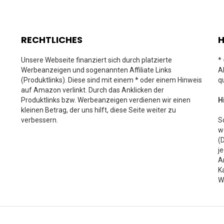
RECHTLICHES
H
Unsere Webseite finanziert sich durch platzierte
*
Werbeanzeigen und sogenannten Affiliate Links
A
(Produktlinks). Diese sind mit einem * oder einem Hinweis
q
auf Amazon verlinkt. Durch das Anklicken der
Produktlinks bzw. Werbeanzeigen verdienen wir einen
H
kleinen Betrag, der uns hilft, diese Seite weiter zu
verbessern.
S
w
(
j
A
K
W