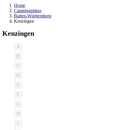
Home
Campingplätze
Baden-Württemberg
Kenzingen
Kenzingen
A
B
C
D
E
F
G
H
I