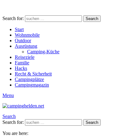
Search for:
Search
Start
Wohnmobile
Outdoor
Ausrüstung
Camping-Küche
Reiseziele
Familie
Hacks
Recht & Sicherheit
Campingplätze
Campingmagazin
Menu
Search
Search for:
Search
You are here: