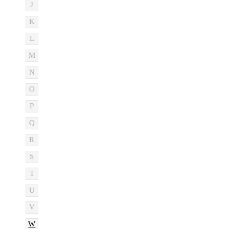
J
K
L
M
N
O
P
Q
R
S
T
U
V
W