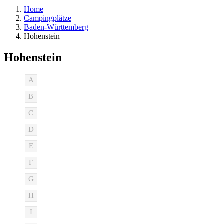
Home
Campingplätze
Baden-Württemberg
Hohenstein
Hohenstein
A
B
C
D
E
F
G
H
I