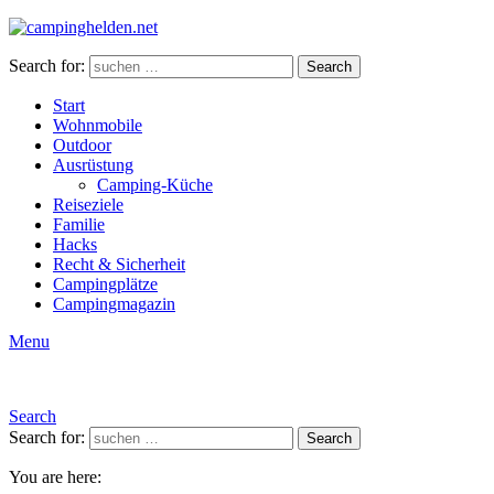
Search for:
Search
Start
Wohnmobile
Outdoor
Ausrüstung
Camping-Küche
Reiseziele
Familie
Hacks
Recht & Sicherheit
Campingplätze
Campingmagazin
Menu
Search
Search for:
Search
You are here: