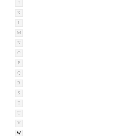
J
K
L
M
N
O
P
Q
R
S
T
U
V
W