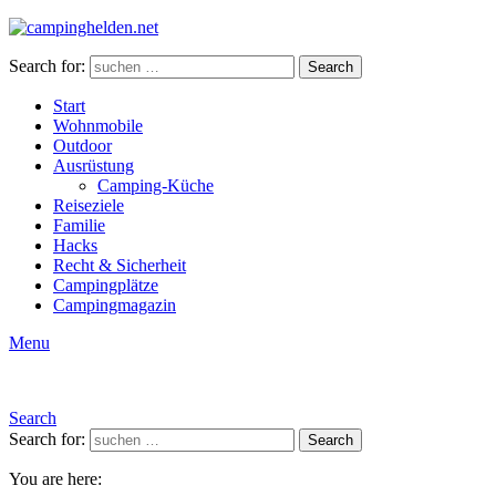
Search for:
Search
Start
Wohnmobile
Outdoor
Ausrüstung
Camping-Küche
Reiseziele
Familie
Hacks
Recht & Sicherheit
Campingplätze
Campingmagazin
Menu
Search
Search for:
Search
You are here: