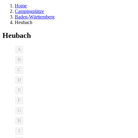
Home
Campingplätze
Baden-Württemberg
Heubach
Heubach
A
B
C
D
E
F
G
H
I