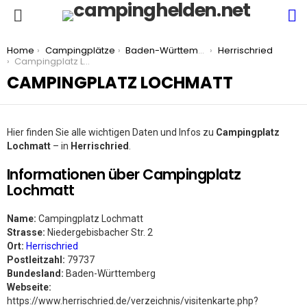
S
Menu
You are here:
Home
Campingplätze
Baden-Württemberg
Herrischried
Campingplatz Lochmatt
CAMPINGPLATZ LOCHMATT
Hier finden Sie alle wichtigen Daten und Infos zu
Campingplatz
Lochmatt
– in
Herrischried
.
Informationen über Campingplatz
Lochmatt
Name:
Campingplatz Lochmatt
Strasse:
Niedergebisbacher Str. 2
Ort:
Herrischried
Postleitzahl:
79737
Bundesland:
Baden-Württemberg
Webseite:
https://www.herrischried.de/verzeichnis/visitenkarte.php?