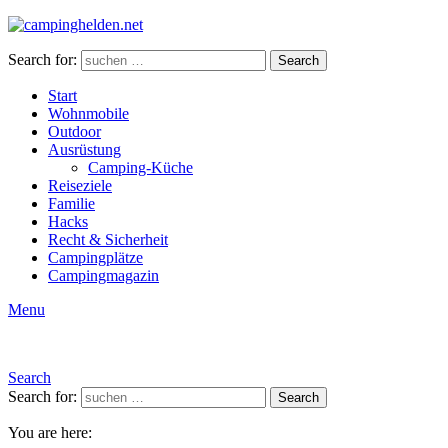
Search for:
Search
Start
Wohnmobile
Outdoor
Ausrüstung
Camping-Küche
Reiseziele
Familie
Hacks
Recht & Sicherheit
Campingplätze
Campingmagazin
Menu
Search
Search for:
Search
You are here: