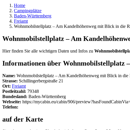
Home
Campingplätze
Baden-Württemberg
Freiamt
Wohnmobilstellplatz – Am Kandelhöhenweg mit Blick in die 
Wohnmobilstellplatz – Am Kandelhöhenweg
Hier finden Sie alle wichtigen Daten und Infos zu
Wohnmobilstellpl
Informationen über Wohnmobilstellplatz 
Name:
Wohnmobilstellplatz – Am Kandelhöhenweg mit Blick in die
Strasse:
Schillingerbergstraße 21
Ort:
Freiamt
Postleitzahl:
79348
Bundesland:
Baden-Württemberg
Webseite:
https://mycabin.eu/cabin/906/preview?hasFoundCabinVia
Telefon:
auf der Karte