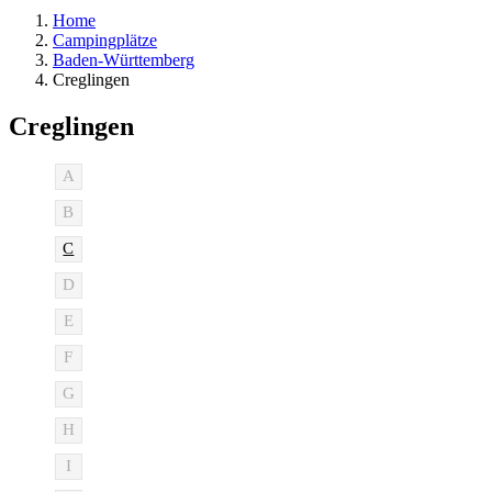
Home
Campingplätze
Baden-Württemberg
Creglingen
Creglingen
A
B
C
D
E
F
G
H
I