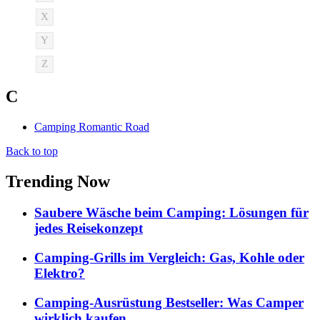
X
Y
Z
C
Camping Romantic Road
Back to top
Trending Now
Saubere Wäsche beim Camping: Lösungen für
jedes Reisekonzept
Camping-Grills im Vergleich: Gas, Kohle oder
Elektro?
Camping-Ausrüstung Bestseller: Was Camper
wirklich kaufen