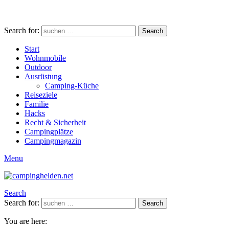
Search for:
Search
Start
Wohnmobile
Outdoor
Ausrüstung
Camping-Küche
Reiseziele
Familie
Hacks
Recht & Sicherheit
Campingplätze
Campingmagazin
Menu
Search
Search for:
Search
You are here: