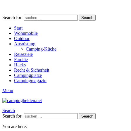
Search for:
Search
Start
Wohnmobile
Outdoor
Ausrüstung
Camping-Küche
Reiseziele
Familie
Hacks
Recht & Sicherheit
Campingplätze
Campingmagazin
Menu
Search
Search for:
Search
You are here: