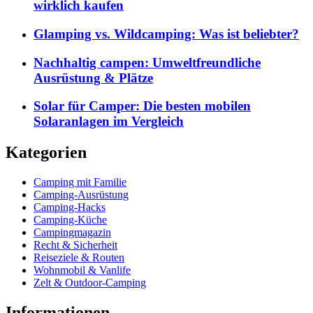
wirklich kaufen
Glamping vs. Wildcamping: Was ist beliebter?
Nachhaltig campen: Umweltfreundliche
Ausrüstung & Plätze
Solar für Camper: Die besten mobilen
Solaranlagen im Vergleich
Kategorien
Camping mit Familie
Camping-Ausrüstung
Camping-Hacks
Camping-Küche
Campingmagazin
Recht & Sicherheit
Reiseziele & Routen
Wohnmobil & Vanlife
Zelt & Outdoor-Camping
Informationen