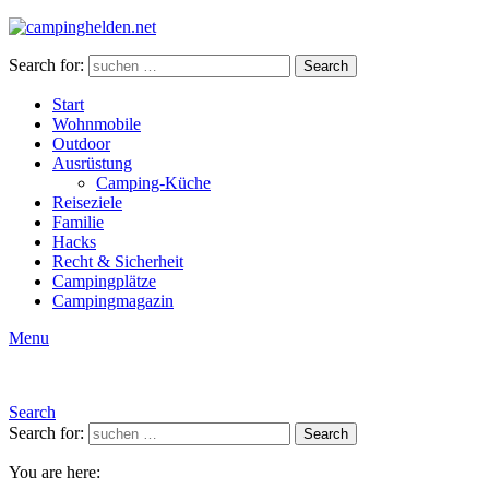
Search for:
Search
Start
Wohnmobile
Outdoor
Ausrüstung
Camping-Küche
Reiseziele
Familie
Hacks
Recht & Sicherheit
Campingplätze
Campingmagazin
Menu
Search
Search for:
Search
You are here: