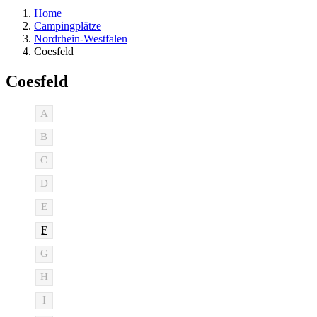
Home
Campingplätze
Nordrhein-Westfalen
Coesfeld
Coesfeld
A
B
C
D
E
F
G
H
I