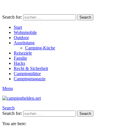
Search for:
Search
Start
Wohnmobile
Outdoor
Ausrüstung
Camping-Küche
Reiseziele
Familie
Hacks
Recht & Sicherheit
Campingplätze
Campingmagazin
Menu
Search
Search for:
Search
You are here: