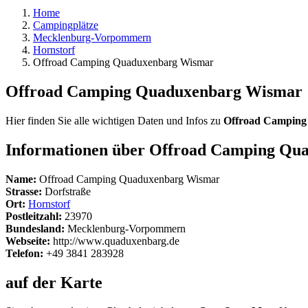
Home
Campingplätze
Mecklenburg-Vorpommern
Hornstorf
Offroad Camping Quaduxenbarg Wismar
Offroad Camping Quaduxenbarg Wismar
Hier finden Sie alle wichtigen Daten und Infos zu
Offroad Camping
Informationen über Offroad Camping Qu
Name:
Offroad Camping Quaduxenbarg Wismar
Strasse:
Dorfstraße
Ort:
Hornstorf
Postleitzahl:
23970
Bundesland:
Mecklenburg-Vorpommern
Webseite:
http://www.quaduxenbarg.de
Telefon:
+49 3841 283928
auf der Karte