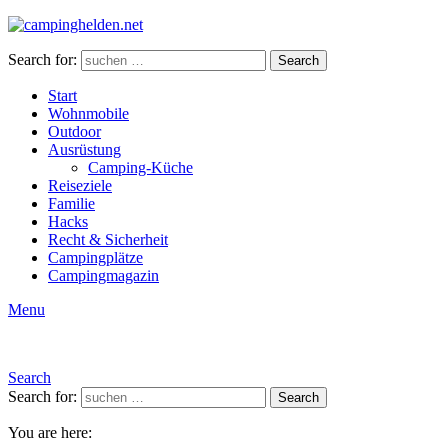
Search for:
Search
Start
Wohnmobile
Outdoor
Ausrüstung
Camping-Küche
Reiseziele
Familie
Hacks
Recht & Sicherheit
Campingplätze
Campingmagazin
Menu
Search
Search for:
Search
You are here: