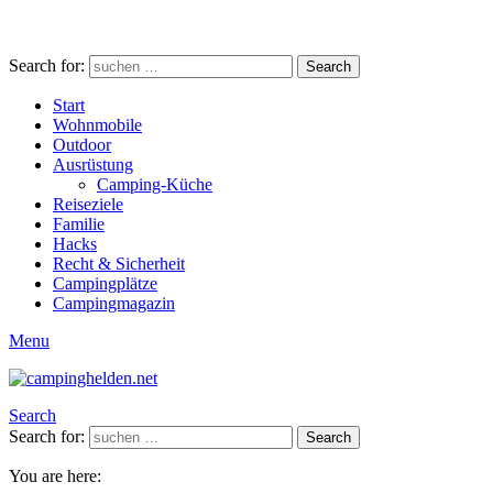
Search for:
Search
Start
Wohnmobile
Outdoor
Ausrüstung
Camping-Küche
Reiseziele
Familie
Hacks
Recht & Sicherheit
Campingplätze
Campingmagazin
Menu
Search
Search for:
Search
You are here: