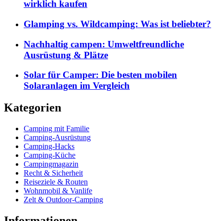
wirklich kaufen
Glamping vs. Wildcamping: Was ist beliebter?
Nachhaltig campen: Umweltfreundliche
Ausrüstung & Plätze
Solar für Camper: Die besten mobilen
Solaranlagen im Vergleich
Kategorien
Camping mit Familie
Camping-Ausrüstung
Camping-Hacks
Camping-Küche
Campingmagazin
Recht & Sicherheit
Reiseziele & Routen
Wohnmobil & Vanlife
Zelt & Outdoor-Camping
Informationen