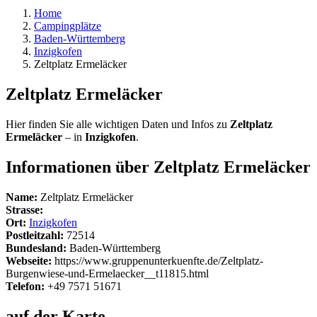
Home
Campingplätze
Baden-Württemberg
Inzigkofen
Zeltplatz Ermeläcker
Zeltplatz Ermeläcker
Hier finden Sie alle wichtigen Daten und Infos zu
Zeltplatz
Ermeläcker
– in
Inzigkofen
.
Informationen über Zeltplatz Ermeläcker
Name:
Zeltplatz Ermeläcker
Strasse:
Ort:
Inzigkofen
Postleitzahl:
72514
Bundesland:
Baden-Württemberg
Webseite:
https://www.gruppenunterkuenfte.de/Zeltplatz-
Burgenwiese-und-Ermelaecker__t11815.html
Telefon:
+49 7571 51671
auf der Karte