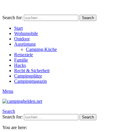
Search for:
Search
Start
Wohnmobile
Outdoor
Ausrüstung
Camping-Küche
Reiseziele
Familie
Hacks
Recht & Sicherheit
Campingplätze
Campingmagazin
Menu
Search
Search for:
Search
You are here: