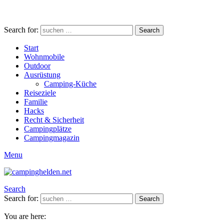
Search for:
Search
Start
Wohnmobile
Outdoor
Ausrüstung
Camping-Küche
Reiseziele
Familie
Hacks
Recht & Sicherheit
Campingplätze
Campingmagazin
Menu
Search
Search for:
Search
You are here: